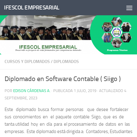
IFESCOL EMPRESARIAL
Saltar al contenido
CURSOS Y DIPLOMADOS
/
DIPLOMADOS
Diplomado en Software Contable ( Siigo )
POR
EDISON CÁRDENAS A.
· PUBLICADA
1 JULIO, 2019
· ACTUALIZADO
4
SEPTIEMBRE, 2023
Este diplomado busca formar personas que desee fortalecer
sus conocimientos en el paquete contable Siigo, que es de
tanta utilidad hoy en día para el procesamiento de datos en las
empresas. Este diplomado está dirigida a: Contadores, Estudiantes