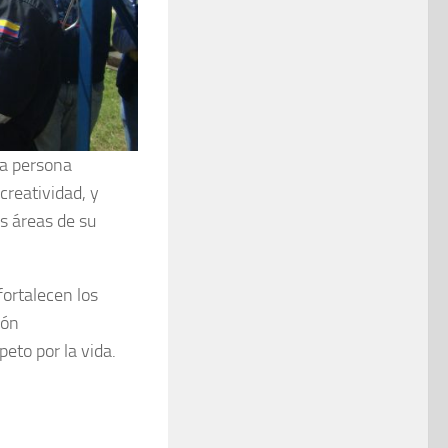
na persona
creatividad, y
s áreas de su
ortalecen los
ión
speto por la vida.