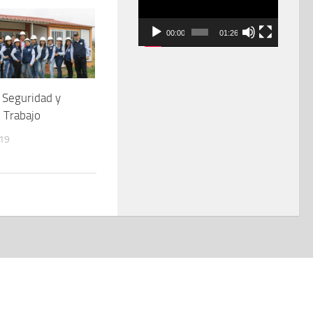
vídeo
00:00
01:26
 Seguridad y
l Trabajo
019