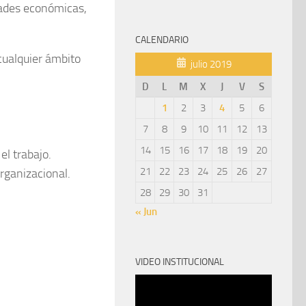
dades económicas,
CALENDARIO
 cualquier ámbito
julio 2019
D
L
M
X
J
V
S
1
2
3
4
5
6
7
8
9
10
11
12
13
14
15
16
17
18
19
20
el trabajo.
21
22
23
24
25
26
27
rganizacional.
28
29
30
31
« Jun
VIDEO INSTITUCIONAL
Reproductor
de