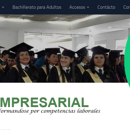
Bachillerato para Adultos
Accesos
Contácto
Com