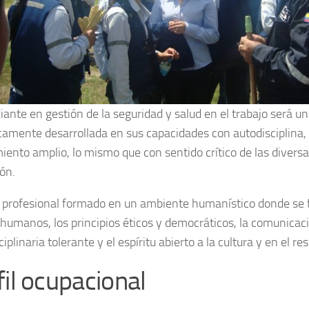
diante en gestión de la seguridad y salud en el trabajo será u
amente desarrollada en sus capacidades con autodisciplina, 
iento amplio, lo mismo que con sentido crítico de las diversa
ón.
 profesional formado en un ambiente humanístico donde se f
 humanos, los principios éticos y democráticos, la comunicac
ciplinaria tolerante y el espíritu abierto a la cultura y en el re
fil ocupacional