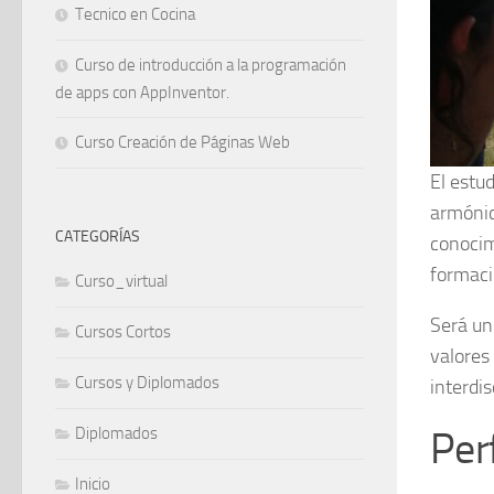
Tecnico en Cocina
Curso de introducción a la programación
de apps con AppInventor.
Curso Creación de Páginas Web
El estu
armónic
CATEGORÍAS
conocim
formaci
Curso_virtual
Será un
Cursos Cortos
valores
Cursos y Diplomados
interdis
Per
Diplomados
Inicio