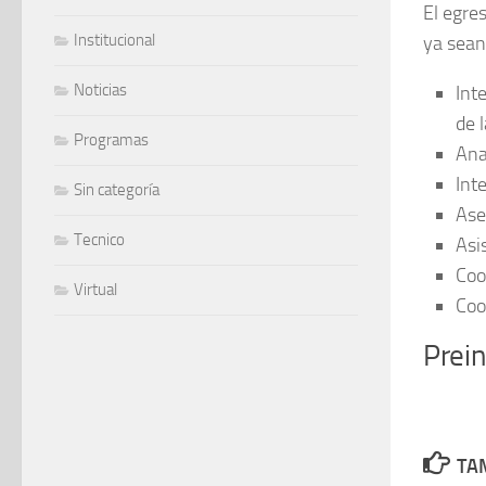
El egre
Institucional
ya sean
Noticias
Int
de 
Programas
Ana
Int
Sin categoría
Ase
Tecnico
Asi
Coo
Virtual
Coo
Prei
TAM