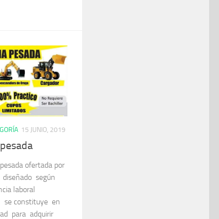
EGORÍA
15 JUNIO, 2019
 pesada
pesada ofertada por
tá diseñado según
cia laboral
 se constituye en
ad para adquirir