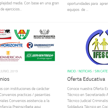
lejidad media. Con base en una gran
oportunidades para apr
de ejercicios...
equipos de ...
 JUNIO, 2019
INICIO
/
NOTICIAS
/
SIN CAT
nios
Oferta Educativa
s con instituciones de carácter
Conoce nuestra Oferta Ed
 Convenios practicas / pasantias
Técnico en Secretariado A
iales Convenios asistencia a la
Técnico Judicial Criminali
infancia Preinscríbete aqui
Soldadura Técnico en Coc