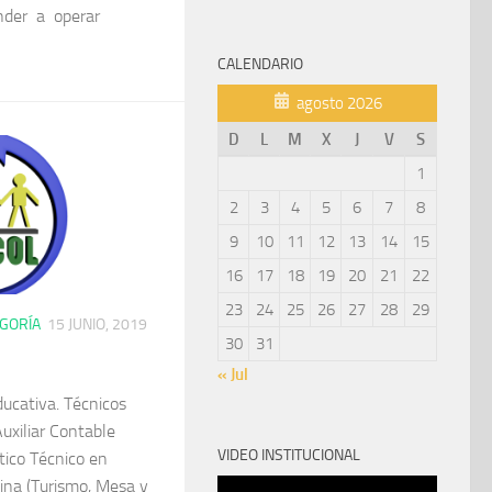
ender a operar
CALENDARIO
agosto 2026
D
L
M
X
J
V
S
1
2
3
4
5
6
7
8
9
10
11
12
13
14
15
16
17
18
19
20
21
22
23
24
25
26
27
28
29
EGORÍA
15 JUNIO, 2019
30
31
« Jul
ucativa. Técnicos
uxiliar Contable
VIDEO INSTITUCIONAL
stico Técnico en
ina (Turismo, Mesa y
Reproductor