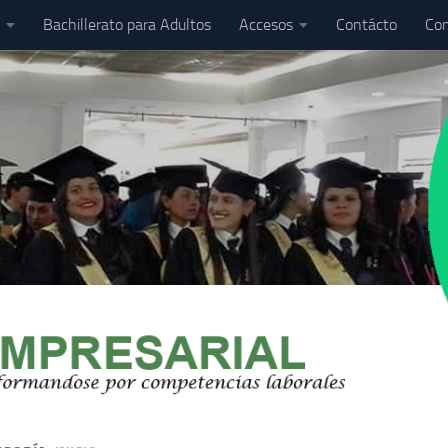
Bachillerato para Adultos
Accesos
Contácto
Com