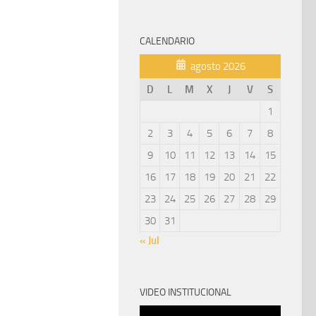
CALENDARIO
agosto 2026
D
L
M
X
J
V
S
1
2
3
4
5
6
7
8
9
10
11
12
13
14
15
16
17
18
19
20
21
22
23
24
25
26
27
28
29
30
31
« Jul
VIDEO INSTITUCIONAL
Reproductor