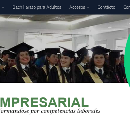
Bachillerato para Adultos
Accesos
Contácto
Com