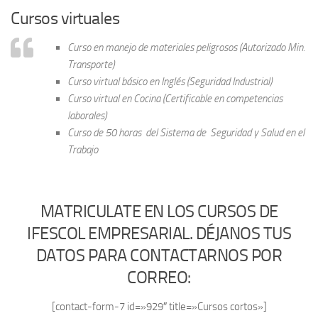
Cursos virtuales
Curso en manejo de materiales peligrosos (Autorizado Min.
Transporte)
Curso virtual básico en Inglés (Seguridad Industrial)
Curso virtual en Cocina (Certificable en competencias
laborales)
Curso de 50 horas del Sistema de Seguridad y Salud en el
Trabajo
MATRICULATE EN LOS CURSOS DE
IFESCOL EMPRESARIAL. DÉJANOS TUS
DATOS PARA CONTACTARNOS POR
CORREO:
[contact-form-7 id=»929″ title=»Cursos cortos»]